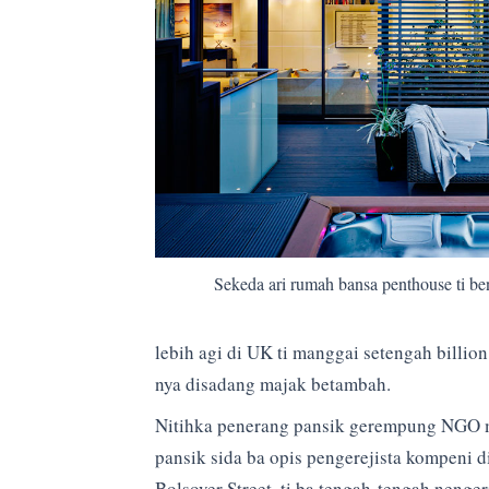
Sekeda ari rumah bansa penthouse ti b
lebih agi di UK ti manggai setengah billion
nya disadang majak betambah.
Nitihka penerang pansik gerempung NGO me
pansik sida ba opis pengerejista kompeni 
Bolsover Street, ti ba tengah-tengah nenge