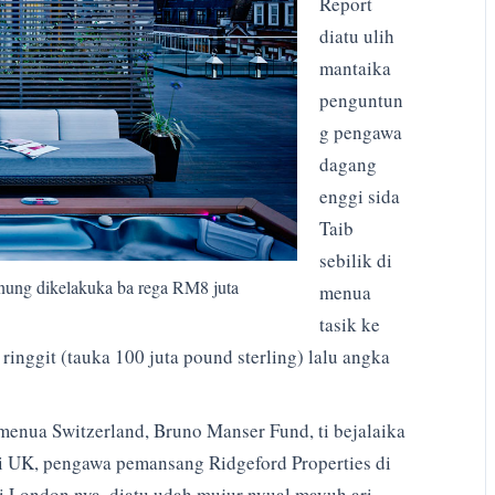
Report
diatu ulih
mantaika
penguntun
g pengawa
dagang
enggi sida
Taib
sebilik di
enung dikelakuka ba rega RM8 juta
menua
tasik ke
 ringgit (tauka 100 juta pound sterling) lalu angka
nua Switzerland, Bruno Manser Fund, ti bejalaika
di UK, pengawa pemansang Ridgeford Properties di
ri London nya, diatu udah mujur nyual mayuh ari