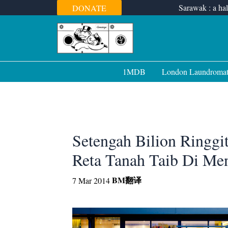
Skip
Sarawak : a hal
DONATE
to
content
1MDB
London Laundroma
Setengah Bilion Ringg
Reta Tanah Taib Di Me
BM
翻译
7 Mar 2014