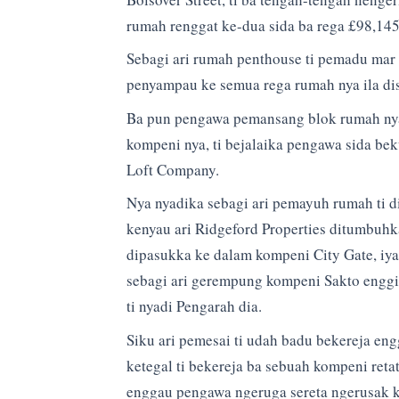
rumah renggat ke-dua sida ba rega £98,14
Sebagi ari rumah penthouse ti pemadu mar n
penyampau ke semua rega rumah nya ila disa
Ba pun pengawa pemansang blok rumah nya,
kompeni nya, ti bejalaika pengawa sida b
Loft Company.
Nya nyadika sebagi ari pemayuh rumah ti dib
kenyau ari Ridgeford Properties ditumbuh
dipasukka ke dalam kompeni City Gate, iya
sebagi ari gerempung kompeni Sakto enggi 
ti nyadi Pengarah dia.
Siku ari pemesai ti udah badu bekereja en
ketegal ti bekereja ba sebuah kompeni retat
enggau pengawa ngeruga sereta ngerusak 