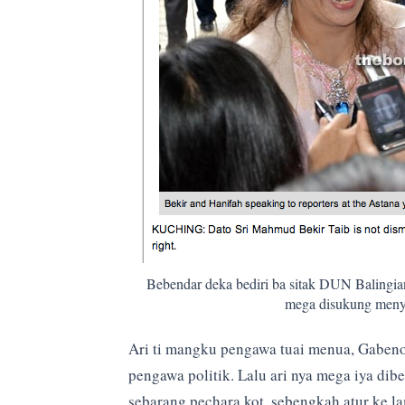
Bebendar deka bediri ba sitak DUN Balingia
mega disukung menya
Ari ti mangku pengawa tuai menua, Gabenor
pengawa politik. Lalu ari nya mega iya dib
sebarang pechara kot, sebengkah atur ke l