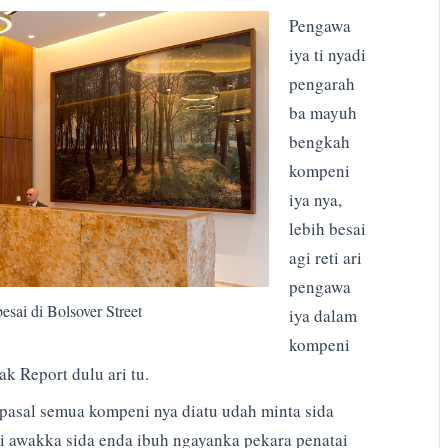
Pengawa
iya ti nyadi
pengarah
ba mayuh
bengkah
kompeni
iya nya,
lebih besai
agi reti ari
pengawa
sai di Bolsover Street
iya dalam
kompeni
k Report dulu ari tu.
pasal semua kompeni nya diatu udah minta sida
ri awakka sida enda ibuh ngayanka pekara penatai