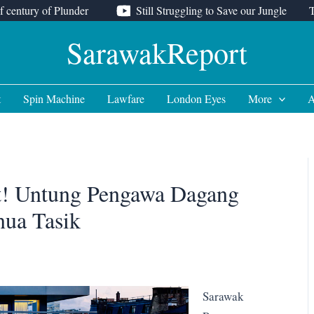
f century of Plunder
Still Struggling to Save our Jungle
SarawakReport
t
Spin Machine
Lawfare
London Eyes
More
A
it! Untung Pengawa Dagang
nua Tasik
Sarawak