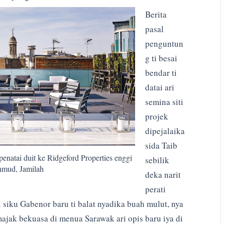
Berita
pasal
penguntun
g ti besai
bendar ti
datai ari
semina siti
projek
dipejalaika
sida Taib
enatai duit ke Ridgeford Properties enggi
sebilik
hmud, Jamilah
deka narit
perati
i siku Gabenor baru ti balat nyadika buah mulut, nya
ajak bekuasa di menua Sarawak ari opis baru iya di