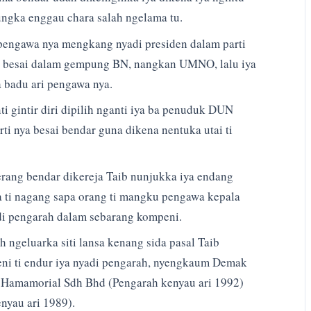
ungka enggau chara salah ngelama tu.
pengawa nya mengkang nyadi presiden dalam parti
du besai dalam gempung BN, nangkan UMNO, lalu iya
a badu ari pengawa nya.
ti gintir diri dipilih nganti iya ba penuduk DUN
rti nya besai bendar guna dikena nentuka utai ti
rang bendar dikereja Taib nunjukka iya endang
ti nagang sapa orang ti mangku pengawa kepala
di pengarah dalam sebarang kompeni.
 ngeluarka siti lansa kenang sida pasal Taib
ni ti endur iya nyadi pengarah, nyengkaum Demak
; Hamamorial Sdh Bhd (Pengarah kenyau ari 1992)
nyau ari 1989).