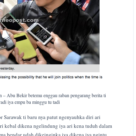
n – Abu Bekir betemu enggau raban pengarang berita ti
di iya empu ba minggu tu tadi
 Sarawak ti baru nya patut ngenyauhka diri ari
eri kebal dikena ngelindung iya ari kena tuduh dalam
ama bendar udah dikeinginka iya dikena iya ngintu