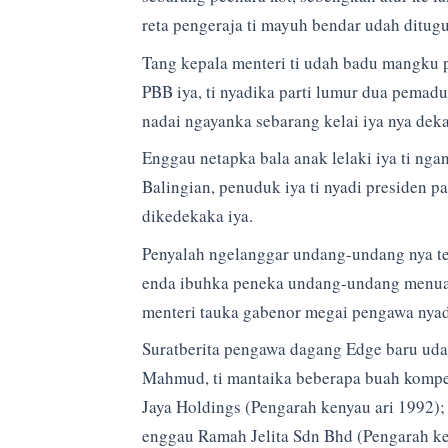
reta pengeraja ti mayuh bendar udah ditug
Tang kepala menteri ti udah badu mangku 
PBB iya, ti nyadika parti lumur dua pema
nadai ngayanka sebarang kelai iya nya dek
Enggau netapka bala anak lelaki iya ti ngan
Balingian, penuduk iya ti nyadi presiden pa
dikedekaka iya.
Penyalah ngelanggar undang-undang nya te
enda ibuhka peneka undang-undang menua 
menteri tauka gabenor megai pengawa nya
Suratberita pengawa dagang Edge baru udah
Mahmud, ti mantaika beberapa buah kompe
Jaya Holdings (Pengarah kenyau ari 1992)
enggau Ramah Jelita Sdn Bhd (Pengarah ke