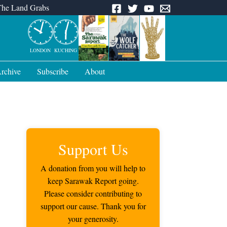
The Land Grabs
LONDON
KUCHING
rchive
Subscribe
About
Support Us
A donation from you will help to
keep Sarawak Report going.
Please consider contributing to
support our cause. Thank you for
your generosity.