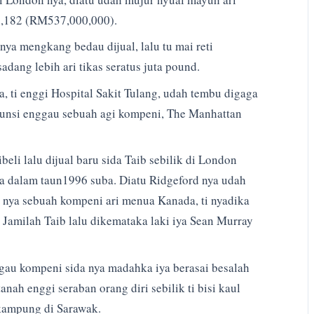
5,182 (RM537,000,000).
ya mengkang bedau dijual, lalu tu mai reti
dang lebih ari tikas seratus juta pound.
 ti enggi Hospital Sakit Tulang, udah tembu digaga
ekunsi enggau sebuah agi kompeni, The Manhattan
eli lalu dijual baru sida Taib sebilik di London
ka dalam taun1996 suba. Diatu Ridgeford nya udah
 nya sebuah kompeni ari menua Kanada, ti nyadika
Jamilah Taib lalu dikemataka laki iya Sean Murray
ggau kompeni sida nya madahka iya berasai besalah
anah enggi seraban orang diri sebilik ti bisi kaul
kampung di Sarawak.