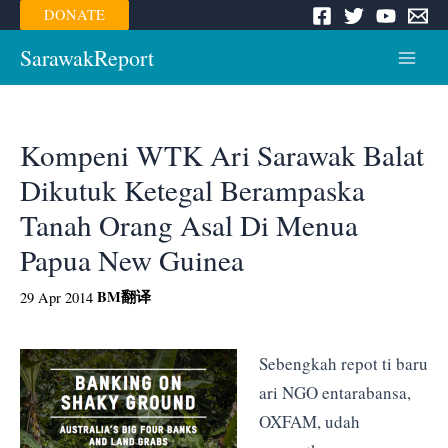
Skip
DONATE
to
content
SarawakReport
Main
Menu
Kompeni WTK Ari Sarawak Balat
Dikutuk Ketegal Berampaska
Tanah Orang Asal Di Menua
Papua New Guinea
BM
翻译
29 Apr 2014
Sebengkah repot ti baru
ari NGO entarabansa,
OXFAM, udah