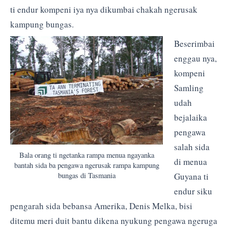
ti endur kompeni iya nya dikumbai chakah ngerusak
kampung bungas.
Beserimbai
enggau nya,
kompeni
Samling
udah
bejalaika
pengawa
salah sida
Bala orang ti ngetanka rampa menua ngayanka
di menua
bantah sida ba pengawa ngerusak rampa kampung
Guyana ti
bungas di Tasmania
endur siku
pengarah sida bebansa Amerika, Denis Melka, bisi
ditemu meri duit bantu dikena nyukung pengawa ngeruga