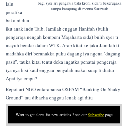
bagi syer ari pengawa bala kroni sida ti bekerugaka
lalu
rampa kampung di menua Sarawak
peratika
baka ni dua
iku anak indu Taib, Jamilah enggau Hanifah (bulih
pengeraja nengah kompeni Majaharta sida) bulih syer ti
mayuh bendar dalam WTK. Arap kitai ke jaku Jamilah ti
madahka diri beranakka puku dagang iya ngena ‘dagang
pasif’, tauka kitai tentu deka ingatka penatai pengeraja
iya nya bisi kaul enggau penyalah makai suap ti diatur
Apai iya empu?
Repot ari NGO entarabansa OXFAM “Banking On Shaky
Ground” tau dibacha enggau lenak agi
ditu
Want to get alerts for new articles ? see our
Subscribe
page