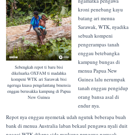
ngamatka pengawa
kroni penebang kayu
batang ari menua
Sarawak, WTK, nyadika
sebuah kompeni
pengerampas tanah
enggau betebangka
kampung bungas di
Sebengkah repot ti baru bisi
menua Papua New
dikeluarka OXFAM ti madahka
Guinea lalu nerumpak
kompeni WTK ari Sarawak bisi
ngeruga kuasa pengelantang bmensia
tanah enggau pengidup
enggau berusakka kampung di Papua
orang bansa asal di
New Guinea
endur nya.
Repot nya enggau nyemetak udah ngutuk beberapa buah
bank di menua Australia laban bekaul pengawa nyali duit
ngagai WTK dikena sida nyukung pengawa ngrusak