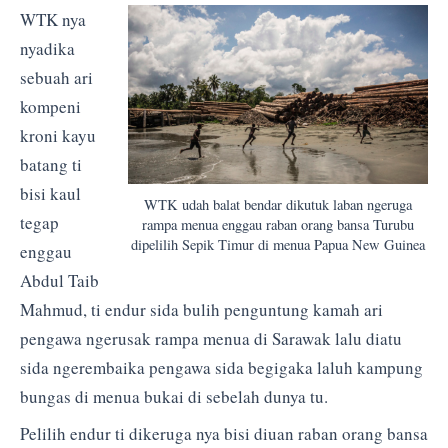
WTK nya
nyadika
sebuah ari
kompeni
kroni kayu
batang ti
bisi kaul
WTK udah balat bendar dikutuk laban ngeruga
tegap
rampa menua enggau raban orang bansa Turubu
dipelilih Sepik Timur di menua Papua New Guinea
enggau
Abdul Taib
Mahmud, ti endur sida bulih penguntung kamah ari
pengawa ngerusak rampa menua di Sarawak lalu diatu
sida ngerembaika pengawa sida begigaka laluh kampung
bungas di menua bukai di sebelah dunya tu.
Pelilih endur ti dikeruga nya bisi diuan raban orang bansa