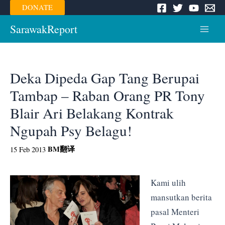
Skip
DONATE
to
content
SarawakReport
Main
Menu
Deka Dipeda Gap Tang Berupai
Tambap – Raban Orang PR Tony
Blair Ari Belakang Kontrak
Ngupah Psy Belagu!
BM
翻译
15 Feb 2013
Kami ulih
mansutkan berita
pasal Menteri