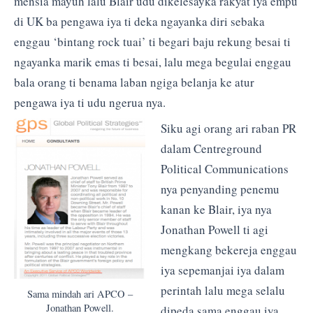
mensia mayuh lalu Blair udu dikelesayka rakyat iya empu
di UK ba pengawa iya ti deka ngayanka diri sebaka
enggau ‘bintang rock tuai’ ti begari baju rekung besai ti
ngayanka marik emas ti besai, lalu mega begulai enggau
bala orang ti benama laban ngiga belanja ke atur
pengawa iya ti udu ngerua nya.
Siku agi orang ari raban PR
dalam Centreground
Political Communications
nya penyanding penemu
kanan ke Blair, iya nya
Jonathan Powell ti agi
mengkang bekereja enggau
iya sepemanjai iya dalam
perintah lalu mega selalu
Sama mindah ari APCO –
Jonathan Powell.
dipeda sama enggau iya