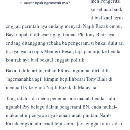
meh Pengerusi
ti mayar upah ngemayuh nya?
ke sebuah bank
ti bisi kaul terus
enggau perintah nya endang menyadi Najib Razak empu.
Bayar upah ti dibayar ngagai raban PR Tony Blair nya
endang ditanggung sebaka ba pengerami ti bukai dulu ari
tu, iya nya ari opis Menteri Besai, taja pan tuju ke bendar
kontrak nya bisi bekaul enggau politik.
Baka ti dulu ari tu, raban PR nya ngumbai diri ulih
‘ngemanahka agi’ kimpin bepilihbesai Tony Blair di
menua UK ke guna Najib Razak di Malaysia.
Tang udah sida meda penemu sida manah bendar lalu
ngambi Psy belagu dalam pengerami BN, enda mukai-
mukai atur pengawa nya kemari udah puntan. Najib
Razak engka lalu nyadi leju sereta jera enggau atur sida ti