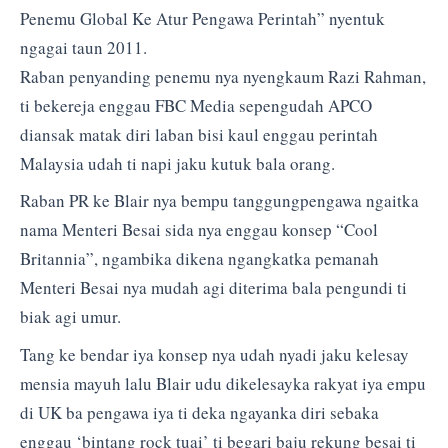
Penemu Global Ke Atur Pengawa Perintah” nyentuk
ngagai taun 2011.
Raban penyanding penemu nya nyengkaum Razi Rahman,
ti bekereja enggau FBC Media sepengudah APCO
diansak matak diri laban bisi kaul enggau perintah
Malaysia udah ti napi jaku kutuk bala orang.
Raban PR ke Blair nya bempu tanggungpengawa ngaitka
nama Menteri Besai sida nya enggau konsep “Cool
Britannia”, ngambika dikena ngangkatka pemanah
Menteri Besai nya mudah agi diterima bala pengundi ti
biak agi umur.
Tang ke bendar iya konsep nya udah nyadi jaku kelesay
mensia mayuh lalu Blair udu dikelesayka rakyat iya empu
di UK ba pengawa iya ti deka ngayanka diri sebaka
enggau ‘bintang rock tuai’ ti begari baju rekung besai ti