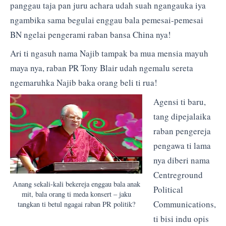
panggau taja pan juru achara udah suah ngangauka iya
ngambika sama begulai enggau bala pemesai-pemesai
BN ngelai pengerami raban bansa China nya!
Ari ti ngasuh nama Najib tampak ba mua mensia mayuh
maya nya, raban PR Tony Blair udah ngemalu sereta
ngemaruhka Najib baka orang beli ti rua!
Agensi ti baru,
tang dipejalaika
raban pengereja
pengawa ti lama
nya diberi nama
Centreground
Anang sekali-kali bekereja enggau bala anak
Political
mit, bala orang ti meda konsert – jaku
Communications,
tangkan ti betul ngagai raban PR politik?
ti bisi indu opis