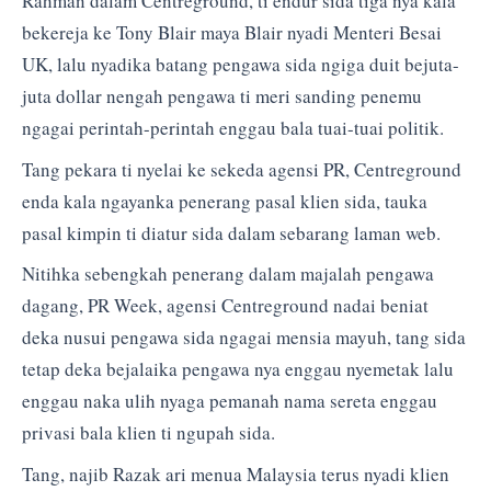
Rahman dalam Centreground, ti endur sida tiga nya kala
bekereja ke Tony Blair maya Blair nyadi Menteri Besai
UK, lalu nyadika batang pengawa sida ngiga duit bejuta-
juta dollar nengah pengawa ti meri sanding penemu
ngagai perintah-perintah enggau bala tuai-tuai politik.
Tang pekara ti nyelai ke sekeda agensi PR, Centreground
enda kala ngayanka penerang pasal klien sida, tauka
pasal kimpin ti diatur sida dalam sebarang laman web.
Nitihka sebengkah penerang dalam majalah pengawa
dagang, PR Week, agensi Centreground nadai beniat
deka nusui pengawa sida ngagai mensia mayuh, tang sida
tetap deka bejalaika pengawa nya enggau nyemetak lalu
enggau naka ulih nyaga pemanah nama sereta enggau
privasi bala klien ti ngupah sida.
Tang, najib Razak ari menua Malaysia terus nyadi klien