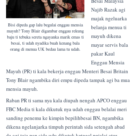
Besai Malaysia
Najib Razak agi
majak ngeluarka
Bisi dipeda gap lalu begulai enggau mensia
belanja menua ti
mayuh? Tony Blair digambar enggau rekung
mayuh dikena
baju ti tebuka sereta ngayanka marik emas ti
besai, ti udah nyadika buah kenang bala
mayar servis bala
orang di menua UK bedau lama tu udah.
pakar Kaul
Enggau Mensia
Mayuh (PR) ti kala bekerja enggau Menteri Besai Britain
Tony Blair ngambika diri empu dipeda tampak agi ba mua
mensia mayuh.
Raban PR ti sama nya kala diupah nengah APCO enggau
FBC Media ti kala dikutuk nya udah enggau belalai meri
sanding penemu ke kimpin bepilihbesai BN, ngambika
dikena ngelanjarka timpuh perintah sida setengah abad
da agi taja pan sida udu dikutuk ketegal pejalai atur