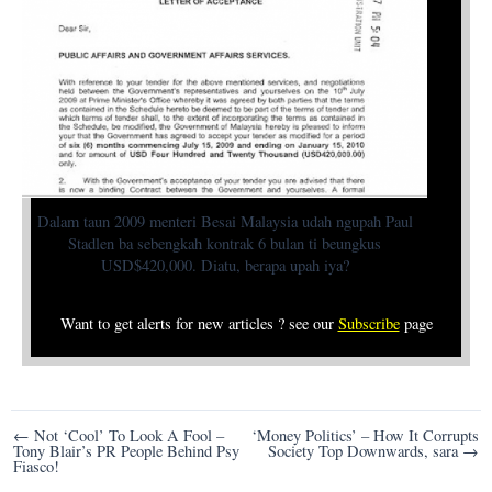
Dalam taun 2009 menteri Besai Malaysia udah ngupah Paul
Stadlen ba sebengkah kontrak 6 bulan ti beungkus
USD$420,000. Diatu, berapa upah iya?
Want to get alerts for new articles ? see our
Subscribe
page
Post
← Not ‘Cool’ To Look A Fool –
‘Money Politics’ – How It Corrupts
Tony Blair’s PR People Behind Psy
Society Top Downwards, sara →
navigation
Fiasco!