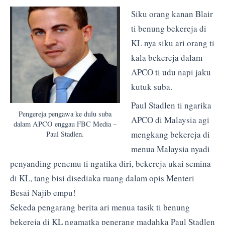
Siku orang kanan Blair
ti benung bekereja di
KL nya siku ari orang ti
kala bekereja dalam
APCO ti udu napi jaku
kutuk suba.
Paul Stadlen ti ngarika
Pengereja pengawa ke dulu suba
APCO di Malaysia agi
dalam APCO enggau FBC Media –
mengkang bekereja di
Paul Stadlen.
menua Malaysia nyadi
penyanding penemu ti ngatika diri, bekereja ukai semina
di KL, tang bisi disediaka ruang dalam opis Menteri
Besai Najib empu!
Sekeda pengarang berita ari menua tasik ti benung
bekereja di KL ngamatka penerang madahka Paul Stadlen