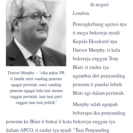
di negeri
London.
Penengkebang agensi nya
ti mega bekereja nyadi
Kepala Eksekutif nya
Darren Murphy, ti kala
bekereja enggau Tony
Blair, ti endur iya
Darren Murphy – “siku pakar PR
ngumbai diri penyanding
ti landik meri sanding penemu
penemu ti pandai lebuh
ngagai perintah, meri sanding
penemu ngagai bala tuai menua
Blair agi dalam perintah.
enggau perintah, tuai-tuai parti
enggau tuai-tuai politik”
Murphy udah ngupah
beberapa iku penyanding
penemu ke Blair ti bukai ti kala bekereja enggau iya
dalam APCO, ti endur iya nyadi “Tuai Penyanding