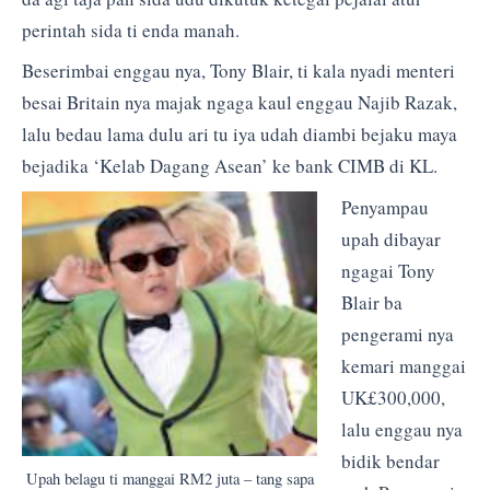
perintah sida ti enda manah.
Beserimbai enggau nya, Tony Blair, ti kala nyadi menteri
besai Britain nya majak ngaga kaul enggau Najib Razak,
lalu bedau lama dulu ari tu iya udah diambi bejaku maya
bejadika ‘Kelab Dagang Asean’ ke bank CIMB di KL.
Penyampau
upah dibayar
ngagai Tony
Blair ba
pengerami nya
kemari manggai
UK£300,000,
lalu enggau nya
bidik bendar
Upah belagu ti manggai RM2 juta – tang sapa