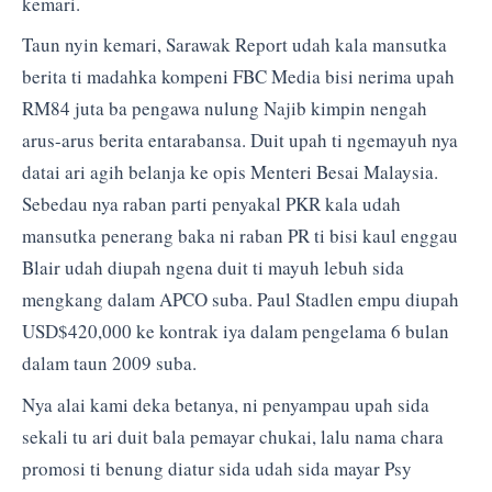
kemari.
Taun nyin kemari, Sarawak Report udah kala mansutka
berita ti madahka kompeni FBC Media bisi nerima upah
RM84 juta ba pengawa nulung Najib kimpin nengah
arus-arus berita entarabansa. Duit upah ti ngemayuh nya
datai ari agih belanja ke opis Menteri Besai Malaysia.
Sebedau nya raban parti penyakal PKR kala udah
mansutka penerang baka ni raban PR ti bisi kaul enggau
Blair udah diupah ngena duit ti mayuh lebuh sida
mengkang dalam APCO suba. Paul Stadlen empu diupah
USD$420,000 ke kontrak iya dalam pengelama 6 bulan
dalam taun 2009 suba.
Nya alai kami deka betanya, ni penyampau upah sida
sekali tu ari duit bala pemayar chukai, lalu nama chara
promosi ti benung diatur sida udah sida mayar Psy