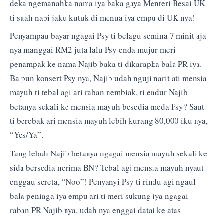
deka ngemanahka nama iya baka gaya Menteri Besai UK
ti suah napi jaku kutuk di menua iya empu di UK nya!
Penyampau bayar ngagai Psy ti belagu semina 7 minit aja
nya manggai RM2 juta lalu Psy enda mujur meri
penampak ke nama Najib baka ti dikarapka bala PR iya.
Ba pun konsert Psy nya, Najib udah nguji narit ati mensia
mayuh ti tebal agi ari raban nembiak, ti endur Najib
betanya sekali ke mensia mayuh besedia meda Psy? Saut
ti berebak ari mensia mayuh lebih kurang 80,000 iku nya,
“Yes/Ya”.
Tang lebuh Najib betanya ngagai mensia mayuh sekali ke
sida bersedia nerima BN? Tebal agi mensia mayuh nyaut
enggau sereta, “Noo”! Penyanyi Psy ti rindu agi ngaul
bala peninga iya empu ari ti meri sukung iya ngagai
raban PR Najib nya, udah nya enggai datai ke atas