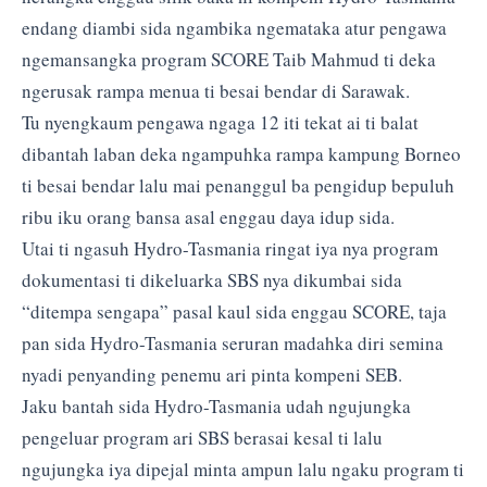
endang diambi sida ngambika ngemataka atur pengawa
ngemansangka program SCORE Taib Mahmud ti deka
ngerusak rampa menua ti besai bendar di Sarawak.
Tu nyengkaum pengawa ngaga 12 iti tekat ai ti balat
dibantah laban deka ngampuhka rampa kampung Borneo
ti besai bendar lalu mai penanggul ba pengidup bepuluh
ribu iku orang bansa asal enggau daya idup sida.
Utai ti ngasuh Hydro-Tasmania ringat iya nya program
dokumentasi ti dikeluarka SBS nya dikumbai sida
“ditempa sengapa” pasal kaul sida enggau SCORE, taja
pan sida Hydro-Tasmania seruran madahka diri semina
nyadi penyanding penemu ari pinta kompeni SEB.
Jaku bantah sida Hydro-Tasmania udah ngujungka
pengeluar program ari SBS berasai kesal ti lalu
ngujungka iya dipejal minta ampun lalu ngaku program ti