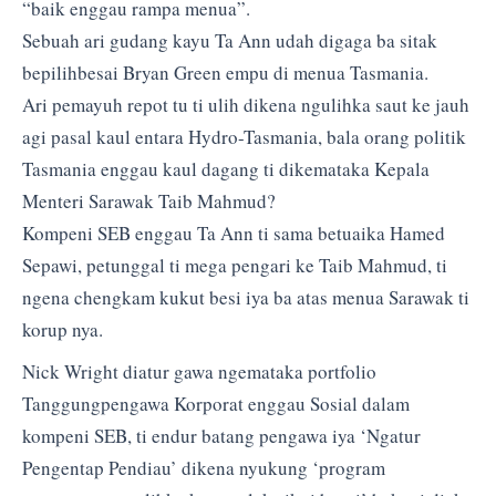
“baik enggau rampa menua”.
Sebuah ari gudang kayu Ta Ann udah digaga ba sitak
bepilihbesai Bryan Green empu di menua Tasmania.
Ari pemayuh repot tu ti ulih dikena ngulihka saut ke jauh
agi pasal kaul entara Hydro-Tasmania, bala orang politik
Tasmania enggau kaul dagang ti dikemataka Kepala
Menteri Sarawak Taib Mahmud?
Kompeni SEB enggau Ta Ann ti sama betuaika Hamed
Sepawi, petunggal ti mega pengari ke Taib Mahmud, ti
ngena chengkam kukut besi iya ba atas menua Sarawak ti
korup nya.
Nick Wright diatur gawa ngemataka portfolio
Tanggungpengawa Korporat enggau Sosial dalam
kompeni SEB, ti endur batang pengawa iya ‘Ngatur
Pengentap Pendiau’ dikena nyukung ‘program