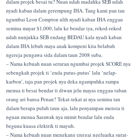
dalam projek besai tu? Nuan udah madahka SEB udah
nyadi kaban dalam gerempung IHA. Tang kami pan tau
ngumbai Leon Compton ulih nyadi kaban IHA enggau
semina mayar $1,000, lalu ke bendar iya, rekod-rekod
udah nunjukka SEB endang BEDAU kala nyadi kaban
dalam IHA lebuh maya anak kompeni kita belabuh
ngereja pengawa sida dalam taun 2008 suba.
– Nama kebuah nuan seruran ngumbai projek SCORE nya
sebengkah projek ti ‘enda putus-putus’ lalu ‘nelap-
karbon’, taja pan projek nya deka ngampuhka rampa
menua ti besai bendar ti diwan jelu mayas enggau raban
orang ari bansa Penan? Tekat-tekat ai nya semina tan
dalam berapa puluh taun aja, lalu penyampau mensia ti
nguan menua Sarawak nya mimit bendar lalu enda
beguna kuasa elektrik ti mayuh.
– Nama kebuah nuan mengkang enggai ngeluarka surat-