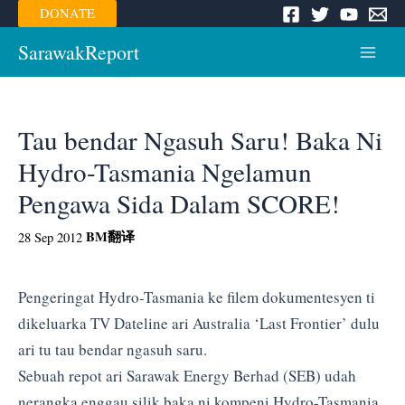
Skip
DONATE
to
content
SarawakReport
Main
Menu
Tau bendar Ngasuh Saru! Baka Ni
Hydro-Tasmania Ngelamun
Pengawa Sida Dalam SCORE!
BM
翻译
28 Sep 2012
Pengeringat Hydro-Tasmania ke filem dokumentesyen ti
dikeluarka TV Dateline ari Australia ‘Last Frontier’ dulu
ari tu tau bendar ngasuh saru.
Sebuah repot ari Sarawak Energy Berhad (SEB) udah
nerangka enggau silik baka ni kompeni Hydro-Tasmania