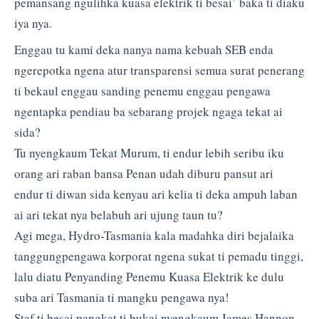
pemansang ngulihka kuasa elektrik ti besai’ baka ti diaku
iya nya.
Enggau tu kami deka nanya nama kebuah SEB enda
ngerepotka ngena atur transparensi semua surat penerang
ti bekaul enggau sanding penemu enggau pengawa
ngentapka pendiau ba sebarang projek ngaga tekat ai
sida?
Tu nyengkaum Tekat Murum, ti endur lebih seribu iku
orang ari raban bansa Penan udah diburu pansut ari
endur ti diwan sida kenyau ari kelia ti deka ampuh laban
ai ari tekat nya belabuh ari ujung taun tu?
Agi mega, Hydro-Tasmania kala madahka diri bejalaika
tanggungpengawa korporat ngena sukat ti pemadu tinggi,
lalu diatu Penyanding Penemu Kuasa Elektrik ke dulu
suba ari Tasmania ti mangku pengawa nya!
Staf ti besai pangkat ti bukai nyengkaum James Hannon,