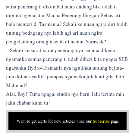
surat penerang ti dikumbai nuan endang bisi udah ti
dipinta ngena atur Macha Penerang Enggau Bebas ari
bala menteri di Tasmania? Sekali ke nuan ngira diri bulih
untung bedagang nya lebih agi ari nuan ngira
pengelantang orang mayuh di menua Sarawak?
– Sekali ke surat-surat penerang nya semina dikena
ngamatka semua penerang ti udah diberi kita ngagai SEB
ngayanka Hydro-Tasmania nya ngulihka untung bejuta-
juta dollar nyadika pampas ngamatka juluk ati gila Taib
Mahmud?
Alai, Roy! Tama ngagai studio nya baru, lalu terima mih
jaku chabar kami tu!
Want to get alerts for new articles ? see our
Subscribe
page