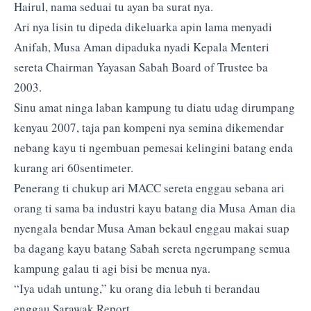
Hairul, nama seduai tu ayan ba surat nya.
Ari nya lisin tu dipeda dikeluarka apin lama menyadi
Anifah, Musa Aman dipaduka nyadi Kepala Menteri
sereta Chairman Yayasan Sabah Board of Trustee ba
2003.
Sinu amat ninga laban kampung tu diatu udag dirumpang
kenyau 2007, taja pan kompeni nya semina dikemendar
nebang kayu ti ngembuan pemesai kelingini batang enda
kurang ari 60sentimeter.
Penerang ti chukup ari MACC sereta enggau sebana ari
orang ti sama ba industri kayu batang dia Musa Aman dia
nyengala bendar Musa Aman bekaul enggau makai suap
ba dagang kayu batang Sabah sereta ngerumpang semua
kampung galau ti agi bisi be menua nya.
“Iya udah untung,” ku orang dia lebuh ti berandau
enggau Sarawak Report.