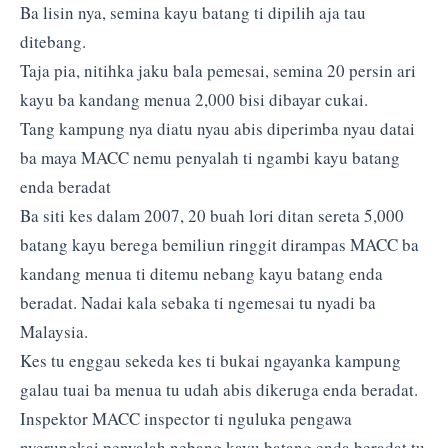
Ba lisin nya, semina kayu batang ti dipilih aja tau
ditebang.
Taja pia, nitihka jaku bala pemesai, semina 20 persin ari
kayu ba kandang menua 2,000 bisi dibayar cukai.
Tang kampung nya diatu nyau abis diperimba nyau datai
ba maya MACC nemu penyalah ti ngambi kayu batang
enda beradat
Ba siti kes dalam 2007, 20 buah lori ditan sereta 5,000
batang kayu berega bemiliun ringgit dirampas MACC ba
kandang menua ti ditemu nebang kayu batang enda
beradat. Nadai kala sebaka ti ngemesai tu nyadi ba
Malaysia.
Kes tu enggau sekeda kes ti bukai ngayanka kampung
galau tuai ba menua tu udah abis dikeruga enda beradat.
Inspektor MACC inspector ti nguluka pengawa
nyerungkai penyalah nebang kayu batang enda beradat tu