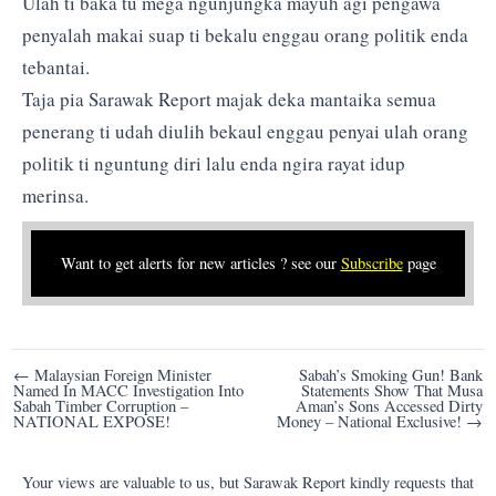
Ulah ti baka tu mega ngunjungka mayuh agi pengawa
penyalah makai suap ti bekalu enggau orang politik enda
tebantai.
Taja pia Sarawak Report majak deka mantaika semua
penerang ti udah diulih bekaul enggau penyai ulah orang
politik ti nguntung diri lalu enda ngira rayat idup
merinsa.
Want to get alerts for new articles ? see our
Subscribe
page
Post
← Malaysian Foreign Minister
Sabah’s Smoking Gun! Bank
Named In MACC Investigation Into
Statements Show That Musa
navigation
Sabah Timber Corruption –
Aman’s Sons Accessed Dirty
NATIONAL EXPOSE!
Money – National Exclusive! →
Your views are valuable to us, but Sarawak Report kindly requests that