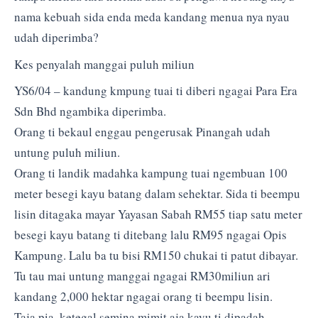
nama kebuah sida enda meda kandang menua nya nyau
udah diperimba?
Kes penyalah manggai puluh miliun
YS6/04 – kandung kmpung tuai ti diberi ngagai Para Era
Sdn Bhd ngambika diperimba.
Orang ti bekaul enggau pengerusak Pinangah udah
untung puluh miliun.
Orang ti landik madahka kampung tuai ngembuan 100
meter besegi kayu batang dalam sehektar. Sida ti beempu
lisin ditagaka mayar Yayasan Sabah RM55 tiap satu meter
besegi kayu batang ti ditebang lalu RM95 ngagai Opis
Kampung. Lalu ba tu bisi RM150 chukai ti patut dibayar.
Tu tau mai untung manggai ngagai RM30miliun ari
kandang 2,000 hektar ngagai orang ti beempu lisin.
Taja pia, ketegal semina mimit aja kayu ti dipadah