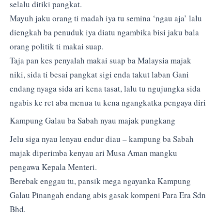
selalu ditiki pangkat.
Mayuh jaku orang ti madah iya tu semina ‘ngau aja’ lalu
diengkah ba penuduk iya diatu ngambika bisi jaku bala
orang politik ti makai suap.
Taja pan kes penyalah makai suap ba Malaysia majak
niki, sida ti besai pangkat sigi enda takut laban Gani
endang nyaga sida ari kena tasat, lalu tu ngujungka sida
ngabis ke ret aba menua tu kena ngangkatka pengaya diri
Kampung Galau ba Sabah nyau majak pungkang
Jelu siga nyau lenyau endur diau – kampung ba Sabah
majak diperimba kenyau ari Musa Aman mangku
pengawa Kepala Menteri.
Berebak enggau tu, pansik mega ngayanka Kampung
Galau Pinangah endang abis gasak kompeni Para Era Sdn
Bhd.