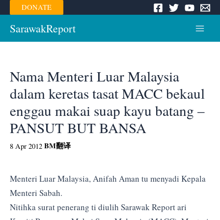
Skip
DONATE
to
content
SarawakReport
Main
Menu
Nama Menteri Luar Malaysia
dalam keretas tasat MACC bekaul
enggau makai suap kayu batang –
PANSUT BUT BANSA
BM
翻译
8 Apr 2012
Menteri Luar Malaysia, Anifah Aman tu menyadi Kepala
Menteri Sabah.
Nitihka surat penerang ti diulih Sarawak Report ari